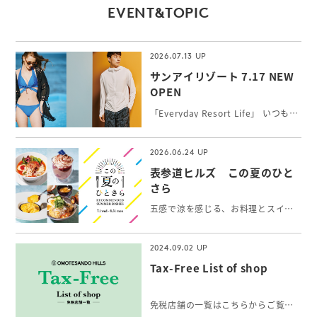
EVENT&TOPIC
2026.07.13
サンアイリゾート 7.17 NEW
OPEN
「Everyday Resort Life」 いつもワクワク感を感じたい！新しい自分に出会いたい！そんな女性の願いを叶えるトータルリゾートウェアを提案。 シルエットと機能性にこだわったトレンドの最新水着やインポート水着、長時間の外遊びに最高ランクUPF50+機能付水陸両用アクティブウェア、カップルでのご旅行にペアコーデもできるメンズ水着をお取り扱いしています。
2026.06.24
表参道ヒルズ この夏のひと
さら
五感で涼を感じる、お料理とスイーツ＆ドリンク。表参道で出会う、夏の「ひとさら」をお楽しみください。
2024.09.02
Tax-Free List of shop
免税店舗の一覧はこちらからご覧いただけます。