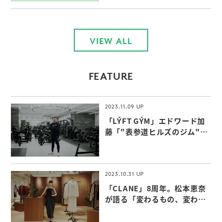
VIEW ALL
FEATURE
2023.11.09
「LÝFT GÝM」エドワード加
藤「"表参道ヒルズのジム"な
らではの付加価値」
2023.10.31
「CLANE」8周年。松本恵奈
が語る「変わるもの、変わら
ないもの」