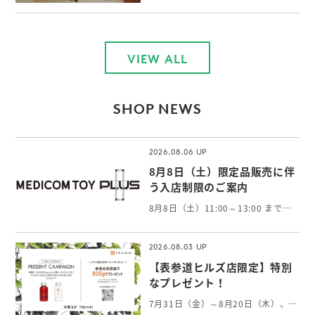
VIEW ALL
SHOP NEWS
2026.08.06
8月8日（土）限定品販売に伴
う入店制限のご案内
8月8日（土）11:00～13:00 まで、限定品の販売に伴い抽選入場販売とさせていただきます。 当選権利をお持ちでないお客様はご入店いただけません。 お客様におかれましては大変ご面倒をお掛けしますが、何卒ご了承の程よろしくお願い申し上げます。
2026.08.03
【表参道ヒルズ店限定】特別
なプレゼント！
7月31日（金）～8月20日（木）、表参道ヒルズのメインエントランスにてTHANNのプロダクトを展示しております。 THANNの世界観を感じていただける特別な空間となっております。 展示期間中、表参道ヒルズ店で￥8,000以上ご購入いただいた方には 「シャワージェル・ボディミルクAW 各60mlセット」をプレゼントいたします。 THANN表参道ヒルズ店限定の特別キャンペーンになります。 皆様のご来店を心よりお待ちしております。 ※詳しくは店舗までお問い合わせください。 本館B2／THANN