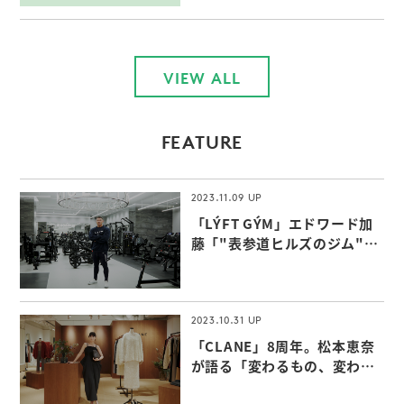
VIEW ALL
FEATURE
2023.11.09
「LÝFT GÝM」エドワード加
藤「"表参道ヒルズのジム"な
らではの付加価値」
2023.10.31
「CLANE」8周年。松本恵奈
が語る「変わるもの、変わら
ないもの」