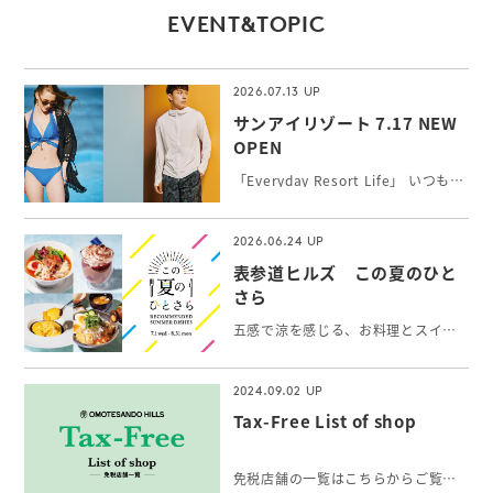
EVENT&TOPIC
2026.07.13
サンアイリゾート 7.17 NEW
OPEN
「Everyday Resort Life」 いつもワクワク感を感じたい！新しい自分に出会いたい！そんな女性の願いを叶えるトータルリゾートウェアを提案。 シルエットと機能性にこだわったトレンドの最新水着やインポート水着、長時間の外遊びに最高ランクUPF50+機能付水陸両用アクティブウェア、カップルでのご旅行にペアコーデもできるメンズ水着をお取り扱いしています。
2026.06.24
表参道ヒルズ この夏のひと
さら
五感で涼を感じる、お料理とスイーツ＆ドリンク。表参道で出会う、夏の「ひとさら」をお楽しみください。
2024.09.02
Tax-Free List of shop
免税店舗の一覧はこちらからご覧いただけます。