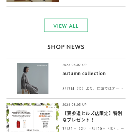
VIEW ALL
SHOP NEWS
2026.08.07
autumn collection
8月7日（金）より、店頭ではオータムコレクションをご覧いただけます。 軽やかに纏えるウールのニットや、身体をやさしく包むリネンカシミヤのストールなど初秋に向けて、心身にそっと寄り添うアイテムが揃います。
2026.08.03
【表参道ヒルズ店限定】特別
なプレゼント！
7月31日（金）～8月20日（木）、表参道ヒルズのメインエントランスにてTHANNのプロダクトを展示しております。 THANNの世界観を感じていただける特別な空間となっております。 展示期間中、表参道ヒルズ店で￥8,000以上ご購入いただいた方には 「シャワージェル・ボディミルクAW 各60mlセット」をプレゼントいたします。 THANN表参道ヒルズ店限定の特別キャンペーンになります。 皆様のご来店を心よりお待ちしております。 ※詳しくは店舗までお問い合わせください。 本館B2／THANN