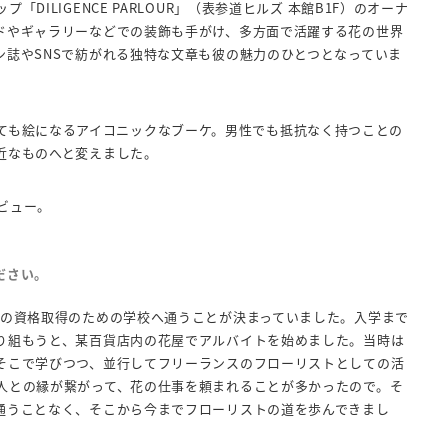
ILIGENCE PARLOUR」（表参道ヒルズ 本館B1F）のオーナ
ドやギャラリーなどでの装飾も手がけ、多方面で活躍する花の世界
ン誌やSNSで紡がれる独特な文章も彼の魅力のひとつとなっていま
誰が持っても絵になるアイコニックなブーケ。男性でも抵抗なく持つことの
近なものへと変えました。
タビュー。
ださい。
の資格取得のための学校へ通うことが決まっていました。入学まで
り組もうと、某百貨店内の花屋でアルバイトを始めました。当時は
そこで学びつつ、並行してフリーランスのフローリストとしての活
人との縁が繋がって、花の仕事を頼まれることが多かったので。そ
通うことなく、そこから今までフローリストの道を歩んできまし