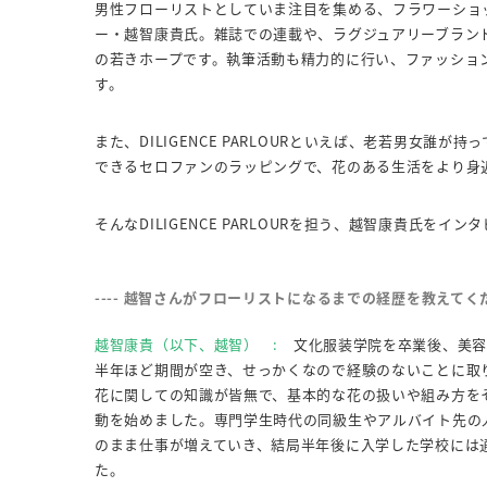
男性フローリストとしていま注目を集める、フラワーショップ「D
ー・越智康貴氏。雑誌での連載や、ラグジュアリーブラン
の若きホープです。執筆活動も精力的に行い、ファッショ
す。
また、DILIGENCE PARLOURといえば、老若男女
できるセロファンのラッピングで、花のある生活をより身
そんなDILIGENCE PARLOURを担う、越智康貴氏をイン
---- 越智さんがフローリストになるまでの経歴を教えてく
越智康貴（以下、越智） :
文化服装学院を卒業後、美容
半年ほど期間が空き、せっかくなので経験のないことに取
花に関しての知識が皆無で、基本的な花の扱いや組み方を
動を始めました。専門学生時代の同級生やアルバイト先の
のまま仕事が増えていき、結局半年後に入学した学校には
た。