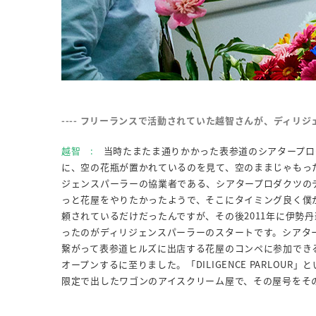
---- フリーランスで活動されていた越智さんが、ディ
越智 :
当時たまたま通りかかった表参道のシアタープロダク
に、空の花瓶が置かれているのを見て、空のままじゃもっ
ジェンスパーラーの協業者である、シアタープロダクツの
っと花屋をやりたかったようで、そこにタイミング良く僕
頼されているだけだったんですが、その後2011年に伊勢
ったのがディリジェンスパーラーのスタートです。シアタ
繋がって表参道ヒルズに出店する花屋のコンペに参加できる
オープンするに至りました。「DILIGENCE PARLOU
限定で出したワゴンのアイスクリーム屋で、その屋号をそ