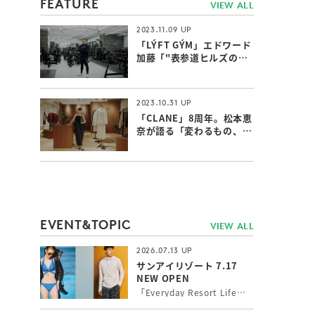
FEATURE
VIEW ALL
2023.11.09
「LÝFT GÝM」エドワード
加藤「"表参道ヒルズのジ
ム"ならではの付加価値」
2023.10.31
「CLANE」8周年。松本恵
奈が語る「変わるもの、変
わらないもの」
EVENT&TOPIC
VIEW ALL
2026.07.13
サンアイリゾート 7.17
NEW OPEN
「Everyday Resort Life」 いつもワクワク感を感じたい！新しい自分に出会いたい！そんな女性の願いを叶えるトータルリゾートウェアを提案。 シルエットと機能性にこだわったトレンドの最新水着やインポート水着、長時間の外遊びに最高ランクUPF50+機能付水陸両用アクティブウェア、カップルでのご旅行にペアコーデもできるメンズ水着をお取り扱いしています。