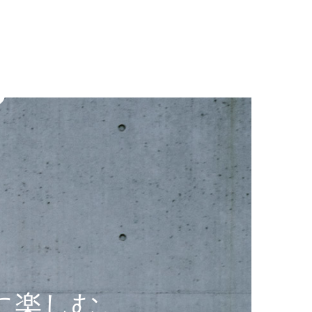
简体
繁體
ス
アクセス
フロアマップ
JP
繁體
한국
ス
アクセス
フロアマップ
JP
한국
に楽しむ。