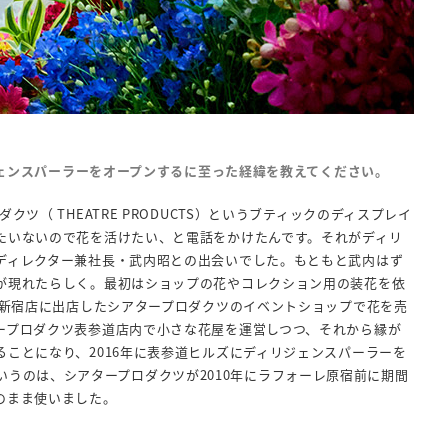
リジェンスパーラーをオープンするに至った経緯を教えてください。
ツ（ THEATRE PRODUCTS）というブティックのディスプレイ
たいないので花を活けたい、と電話をかけたんです。それがディリ
ディレクター兼社長・武内昭との出会いでした。もともと武内はず
が現れたらしく。最初はショップの花やコレクション用の装花を依
丹新宿店に出店したシアタープロダクツのイベントショップで花を売
ープロダクツ表参道店内で小さな花屋を運営しつつ、それから縁が
ことになり、2016年に表参道ヒルズにディリジェンスパーラーを
R」というのは、シアタープロダクツが2010年にラフォーレ原宿前に期間
のまま使いました。