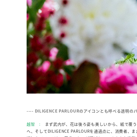
---- DILIGENCE PARLOURのアイコンとも呼べ
越智 :
まず武内が、花は後ろ姿も美しいから、紙で覆う
へ、そしてDILIGENCE PARLOURを通過点に、消