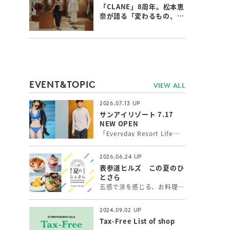
「CLANE」8周年。松本恵
奈が語る「変わるもの、変
わらないもの」
EVENT&TOPIC
VIEW ALL
2026.07.13
サンアイリゾート 7.17
NEW OPEN
「Everyday Resort Life」 いつもワクワク感を感じたい！新しい自分に出会いたい！そんな女性の願いを叶えるトータルリゾートウェアを提案。 シルエットと機能性にこだわったトレンドの最新水着やインポート水着、長時間の外遊びに最高ランクUPF50+機能付水陸両用アクティブウェア、カップルでのご旅行にペアコーデもできるメンズ水着をお取り扱いしています。
2026.06.24
表参道ヒルズ この夏のひ
とさら
五感で涼を感じる、お料理とスイーツ＆ドリンク。表参道で出会う、夏の「ひとさら」をお楽しみください。
2024.09.02
Tax-Free List of shop