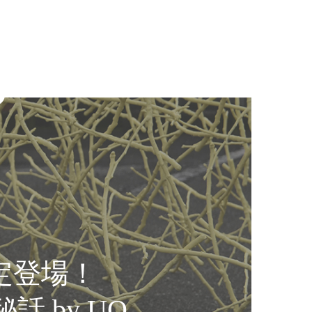
简体
繁體
ス
アクセス
フロアマップ
JP
繁體
한국
ス
アクセス
フロアマップ
JP
한국
定登場！
話 by UO