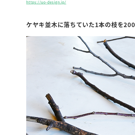
https://uo-design.jp/
ケヤキ並木に落ちていた1本の枝を20