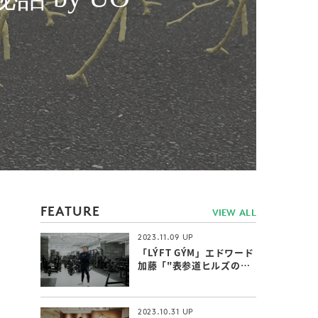
FEATURE
VIEW ALL
2023.11.09
「LÝFT GÝM」エドワード
加藤「"表参道ヒルズのジ
ム"ならではの付加価値」
2023.10.31