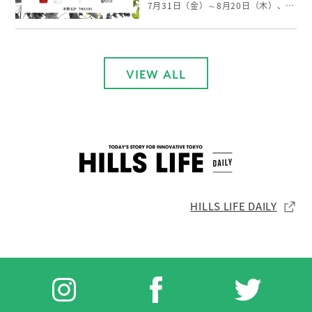
7月31日（金）～8月20日（木）、表参道ヒルズのメインエントランスにてTHANNのプロダクトを展示しております。 THANNの世界観を感じていただける特別な空間となっております。 展示期間中、表参道ヒルズ店で￥8,000以上ご購入いただいた方には 「シャワージェル・ボディミルクAW 各60mlセット」をプレゼントいたします。 THANN表参道ヒルズ店限定の特別キャンペーンになります。 皆様のご来店を心よりお待ちしております。 ※詳しくは店舗までお問い合わせください。 本館B2／THANN
VIEW ALL
HILLS LIFE DAILY