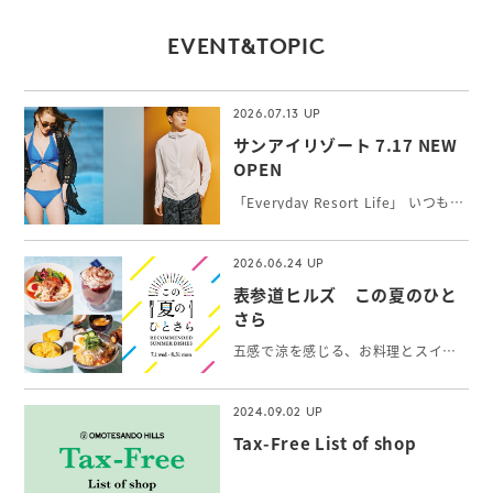
EVENT&TOPIC
2026.07.13
サンアイリゾート 7.17 NEW
OPEN
「Everyday Resort Life」 いつもワクワク感を感じたい！新しい自分に出会いたい！そんな女性の願いを叶えるトータルリゾートウェアを提案。 シルエットと機能性にこだわったトレンドの最新水着やインポート水着、長時間の外遊びに最高ランクUPF50+機能付水陸両用アクティブウェア、カップルでのご旅行にペアコーデもできるメンズ水着をお取り扱いしています。
2026.06.24
表参道ヒルズ この夏のひと
さら
五感で涼を感じる、お料理とスイーツ＆ドリンク。表参道で出会う、夏の「ひとさら」をお楽しみください。
2024.09.02
Tax-Free List of shop