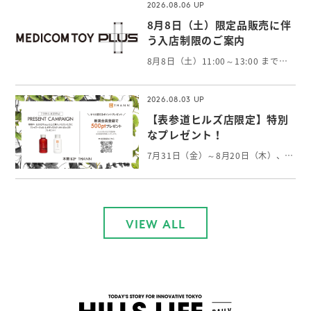
2026.08.06
8月8日（土）限定品販売に伴
う入店制限のご案内
8月8日（土）11:00～13:00 まで、限定品の販売に伴い抽選入場販売とさせていただきます。 当選権利をお持ちでないお客様はご入店いただけません。 お客様におかれましては大変ご面倒をお掛けしますが、何卒ご了承の程よろしくお願い申し上げます。
2026.08.03
【表参道ヒルズ店限定】特別
なプレゼント！
7月31日（金）～8月20日（木）、表参道ヒルズのメインエントランスにてTHANNのプロダクトを展示しております。 THANNの世界観を感じていただける特別な空間となっております。 展示期間中、表参道ヒルズ店で￥8,000以上ご購入いただいた方には 「シャワージェル・ボディミルクAW 各60mlセット」をプレゼントいたします。 THANN表参道ヒルズ店限定の特別キャンペーンになります。 皆様のご来店を心よりお待ちしております。 ※詳しくは店舗までお問い合わせください。 本館B2／THANN
VIEW ALL