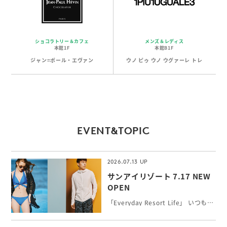
ショコラトリー＆カフェ
メンズ＆レディス
本館1F
本館B1F
ジャン=ポール・エヴァン
ウノ ピゥ ウノ ウグァーレ トレ
EVENT&TOPIC
2026.07.13
サンアイリゾート 7.17 NEW
OPEN
「Everyday Resort Life」 いつもワクワク感を感じたい！新しい自分に出会いたい！そんな女性の願いを叶えるトータルリゾートウェアを提案。 シルエットと機能性にこだわったトレンドの最新水着やインポート水着、長時間の外遊びに最高ランクUPF50+機能付水陸両用アクティブウェア、カップルでのご旅行にペアコーデもできるメンズ水着をお取り扱いしています。