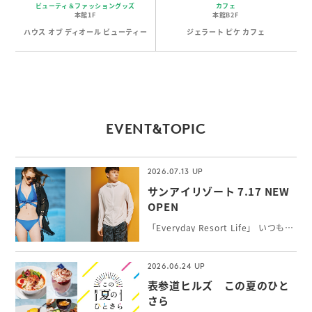
ビューティ＆ファッショングッズ
カフェ
本館1F
本館B2F
ハウス オブ ディオール ビューティー
ジェラート ピケ カフェ
EVENT&TOPIC
2026.07.13
サンアイリゾート 7.17 NEW
OPEN
「Everyday Resort Life」 いつもワクワク感を感じたい！新しい自分に出会いたい！そんな女性の願いを叶えるトータルリゾートウェアを提案。 シルエットと機能性にこだわったトレンドの最新水着やインポート水着、長時間の外遊びに最高ランクUPF50+機能付水陸両用アクティブウェア、カップルでのご旅行にペアコーデもできるメンズ水着をお取り扱いしています。
2026.06.24
表参道ヒルズ この夏のひと
さら