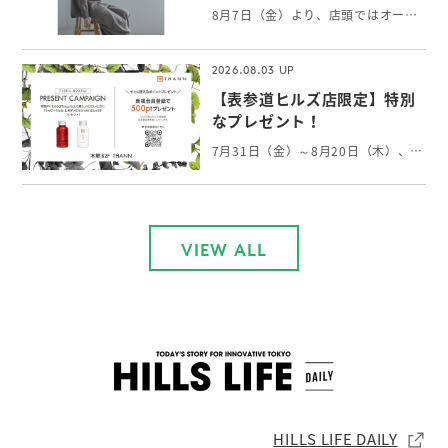
8月7日（金）より、店頭ではオータムコレクションをご覧いただけます。 軽やかに纏えるウールのニットや、身体をやさしく包むリネンカシミヤのストールなど初秋に向けて、心身にそっと寄り添うアイテムが揃います。
2026.08.03
【表参道ヒルズ店限定】特別
なプレゼント！
7月31日（金）～8月20日（木）、表参道ヒルズのメインエントランスにてTHANNのプロダクトを展示しております。 THANNの世界観を感じていただける特別な空間となっております。 展示期間中、表参道ヒルズ店で￥8,000以上ご購入いただいた方には 「シャワージェル・ボディミルクAW 各60mlセット」をプレゼントいたします。 THANN表参道ヒルズ店限定の特別キャンペーンになります。 皆様のご来店を心よりお待ちしております。 ※詳しくは店舗までお問い合わせください。 本館B2／THANN
VIEW ALL
HILLS LIFE DAILY