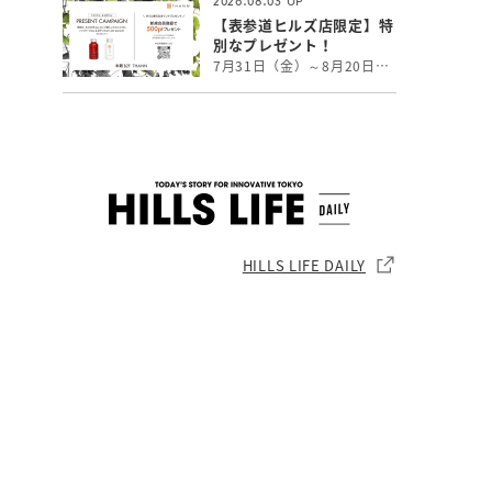
2026.08.03
【表参道ヒルズ店限定】特
別なプレゼント！
7月31日（金）～8月20日（木）、表参道ヒルズのメインエントランスにてTHANNのプロダクトを展示しております。 THANNの世界観を感じていただける特別な空間となっております。 展示期間中、表参道ヒルズ店で￥8,000以上ご購入いただいた方には 「シャワージェル・ボディミルクAW 各60mlセット」をプレゼントいたします。 THANN表参道ヒルズ店限定の特別キャンペーンになります。 皆様のご来店を心よりお待ちしております。 ※詳しくは店舗までお問い合わせください。 本館B2／THANN
HILLS LIFE DAILY