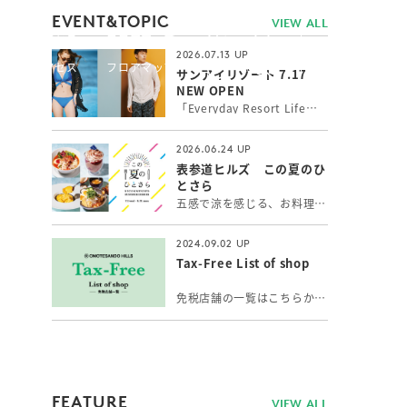
简体
繁體
EVENT&TOPIC
VIEW ALL
ス
アクセス
フロアマップ
JP
繁體
한국
2026.07.13
ス
アクセス
フロアマップ
JP
サンアイリゾート 7.17
한국
NEW OPEN
「Everyday Resort Life」 いつもワクワク感を感じたい！新しい自分に出会いたい！そんな女性の願いを叶えるトータルリゾートウェアを提案。 シルエットと機能性にこだわったトレンドの最新水着やインポート水着、長時間の外遊びに最高ランクUPF50+機能付水陸両用アクティブウェア、カップルでのご旅行にペアコーデもできるメンズ水着をお取り扱いしています。
2026.06.24
表参道ヒルズ この夏のひ
とさら
五感で涼を感じる、お料理とスイーツ＆ドリンク。表参道で出会う、夏の「ひとさら」をお楽しみください。
2024.09.02
Tax-Free List of shop
免税店舗の一覧はこちらからご覧いただけます。
FEATURE
VIEW ALL