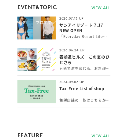
简体
繁體
EVENT&TOPIC
VIEW ALL
ス
アクセス
フロアマップ
JP
繁體
한국
2026.07.13
ス
アクセス
フロアマップ
JP
サンアイリゾート 7.17
한국
NEW OPEN
「Everyday Resort Life」 いつもワクワク感を感じたい！新しい自分に出会いたい！そんな女性の願いを叶えるトータルリゾートウェアを提案。 シルエットと機能性にこだわったトレンドの最新水着やインポート水着、長時間の外遊びに最高ランクUPF50+機能付水陸両用アクティブウェア、カップルでのご旅行にペアコーデもできるメンズ水着をお取り扱いしています。
2026.06.24
表参道ヒルズ この夏のひ
とさら
五感で涼を感じる、お料理とスイーツ＆ドリンク。表参道で出会う、夏の「ひとさら」をお楽しみください。
2024.09.02
Tax-Free List of shop
免税店舗の一覧はこちらからご覧いただけます。
FEATURE
VIEW ALL