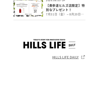
2026.08.03
【表参道ヒルズ店限定】特
別なプレゼント！
7月31日（金）～8月20日（木）、表参道ヒルズのメインエントランスにてTHANNのプロダクトを展示しております。 THANNの世界観を感じていただける特別な空間となっております。 展示期間中、表参道ヒルズ店で￥8,000以上ご購入いただいた方には 「シャワージェル・ボディミルクAW 各60mlセット」をプレゼントいたします。 THANN表参道ヒルズ店限定の特別キャンペーンになります。 皆様のご来店を心よりお待ちしております。 ※詳しくは店舗までお問い合わせください。 本館B2／THANN
HILLS LIFE DAILY