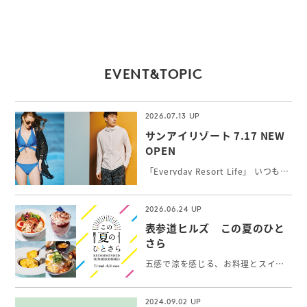
EVENT&TOPIC
2026.07.13
サンアイリゾート 7.17 NEW
OPEN
「Everyday Resort Life」 いつもワクワク感を感じたい！新しい自分に出会いたい！そんな女性の願いを叶えるトータルリゾートウェアを提案。 シルエットと機能性にこだわったトレンドの最新水着やインポート水着、長時間の外遊びに最高ランクUPF50+機能付水陸両用アクティブウェア、カップルでのご旅行にペアコーデもできるメンズ水着をお取り扱いしています。
2026.06.24
表参道ヒルズ この夏のひと
さら
五感で涼を感じる、お料理とスイーツ＆ドリンク。表参道で出会う、夏の「ひとさら」をお楽しみください。
2024.09.02